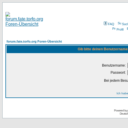
FAQ
Suc
Profil
forum.fate.torfo.org Foren-Übersicht
Gib bitte deinen Benutzername
Benutzername:
Passwort:
Bei jedem Besu
Ich habe
Powered by
Deutsc