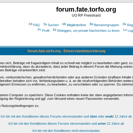
forum.fate.torfo.org
UO RP Freeshard
FAQ
Suchen
Mitgliederliste
Benutzergruppen
Regi
Profil
Einloggen, um private Nachrichten zu lesen
Log
forum.fate.torfo.org - Einverständniserklärung
sich, Beiträge mit fragwürdigem Inhalt so schnell wie möglich zu bearbeiten oder ganz zu lö
ndniserklärung, dass du akzeptierst, dass jeder Beitrag in diesem Forum die Meinung seines
en Beiträge verantwortlich sind.
ären, verleumderischen, gewaltverherrlichenden oder aus anderen Gründen strafbare Inhalte 
etreiber behalten sich vor, Verbindungsdaten u. ä. an die strafverfolgenden Behörden weite
igenem Ermessen zu entfernen, zu bearbeiten, zu verschieben oder zu sperren. Du stimmst
einem Computer zu speichern. Diese Cookies enthalten keine der oben angegebenen Informa
tigung der Registrierung und ggf. zum Versand eines neuen Passwortes verwendet.
en Nutzungsbedingungen zu.
Ich bin mit den Konditionen dieses Forums einverstanden und
über
oder
exakt
12 Jahre alt.
Ich bin mit den Konditionen dieses Forums einverstanden und
unter
12 Jahre alt.
Ich bin mit den Konditionen nicht einverstanden.