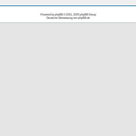
Powered by
phpBB
© 2001, 2005 phpBB Group
Deutsche Übersetzung von
phpBB.de