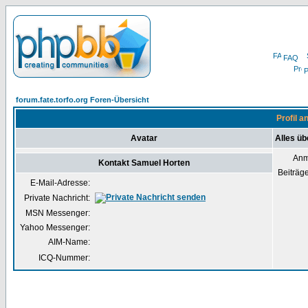
FAQ
P
forum.fate.torfo.org Foren-Übersicht
Profil 
Avatar
Alles ü
Anm
Kontakt Samuel Horten
Beiträg
E-Mail-Adresse:
Private Nachricht:
MSN Messenger:
Yahoo Messenger:
AIM-Name:
ICQ-Nummer: