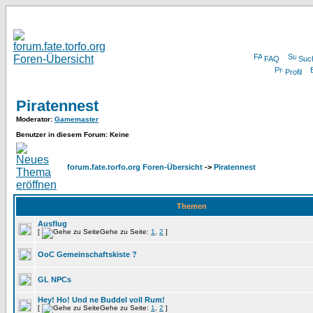
FAQ
Suc
Profil
Piratennest
Moderator
:
Gamemaster
Benutzer in diesem Forum: Keine
forum.fate.torfo.org Foren-Übersicht
->
Piratennest
Themen
Ausflug
[
Gehe zu Seite:
1
,
2
]
OoC Gemeinschaftskiste ?
GL NPCs
Hey! Ho! Und ne Buddel voll Rum!
[
Gehe zu Seite:
1
,
2
]