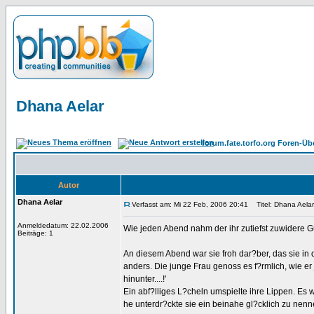
Dhana Aelar
forum.fate.torfo.org Foren-Üb
Autor
Dhana Aelar
Verfasst am: Mi 22 Feb, 2006 20:41
Titel: Dhana Aelar
Anmeldedatum: 22.02.2006
Wie jeden Abend nahm der ihr zutiefst zuwidere Gu
Beiträge: 1
An diesem Abend war sie froh dar?ber, das sie in
anders. Die junge Frau genoss es f?rmlich, wie er j
hinunter....!'
Ein abf?lliges L?cheln umspielte ihre Lippen. Es
he unterdr?ckte sie ein beinahe gl?cklich zu nen