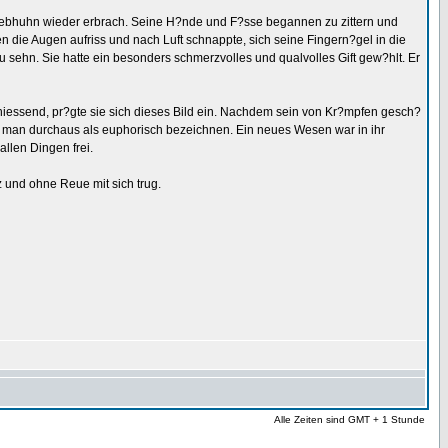
 Rebhuhn wieder erbrach. Seine H?nde und F?sse begannen zu zittern und
 die Augen aufriss und nach Luft schnappte, sich seine Fingern?gel in die
zu sehn. Sie hatte ein besonders schmerzvolles und qualvolles Gift gew?hlt. Er
niessend, pr?gte sie sich dieses Bild ein. Nachdem sein von Kr?mpfen gesch?
nnte man durchaus als euphorisch bezeichnen. Ein neues Wesen war in ihr
allen Dingen frei.
z und ohne Reue mit sich trug.
Alle Zeiten sind GMT + 1 Stunde