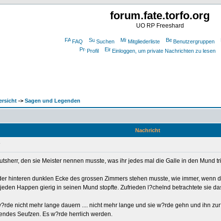
forum.fate.torfo.org
UO RP Freeshard
FAQ
Suchen
Mitgliederliste
Benutzergruppen
Profil
Einloggen, um private Nachrichten zu lesen
ersicht
->
Sagen und Legenden
Nachricht
tsherr, den sie Meister nennen musste, was ihr jedes mal die Galle in den Mund tri
 der hinteren dunklen Ecke des grossen Zimmers stehen musste, wie immer, wenn der
eden Happen gierig in seinen Mund stopfte. Zufrieden l?chelnd betrachtete sie das fe
 w?rde nicht mehr lange dauern .... nicht mehr lange und sie w?rde gehn und ihn 
nendes Seufzen. Es w?rde herrlich werden.