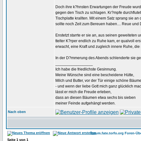
Doch ihre k?hnsten Erwartungen der Freude wurde
gegen den Tisch zu schlagen. Kr?mpfe durchflutet
Tischplatte krallten. Mit einem Satz sprang sie an
sollte noch Zeit zum Bereuen haben.... Reue und 
Enstetzt starrte er sie an, aus seinen geweitet
ttelter K?rper endlich zu Ruhe kam, er qualvoll e
erwacht, eine Kraft und zugleich innere Ruhe, die s
In der D?mmerung des Abends schlenderte sie gem?t
_________________
Ich habe die friedlichste Gesinnung.
Meine Wünsche sind eine bescheidene Hütte,
Milch und Butter, vor der Tür einige schöne Bäum
- und wenn der liebe Gott mich ganz glücklich mac
lässt er mich die Freude erleben,
dass an diesen Bäumen etwa sechs bis sieben
meiner Feinde aufgehängt werden.
Nach oben
forum.fate.torfo.org Foren-Üb
Seite
1
von
1