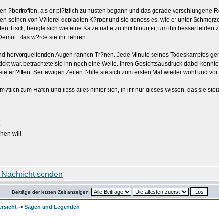
n ?bertroffen, als er pl?tzlich zu husten begann und das gerade verschlungene
en seinen von V?llerei geplagten K?rper und sie genoss es, wie er unter Schmerzen
 den Tisch, beugte sich wie eine Katze nahe zu ihm hinunter, um ihn besser leiden 
Demut...das w?rde sie ihn lehren.
en und hervorquellenden Augen rannen Tr?nen. Jede Minute seines Todeskampfes ge
rstickt war, betrachtete sie ihn noch eine Weile. Ihren Gesichtsausdruck dabei ko
ie erf?llten. Seit ewigen Zeiten f?hlte sie sich zum ersten Mal wieder wohl und vor 
lich zum Hafen und liess alles hinter sich, in ihr nur dieses Wissen, das sie stol
e
hen will,
Beiträge der letzten Zeit anzeigen:
ersicht
->
Sagen und Legenden