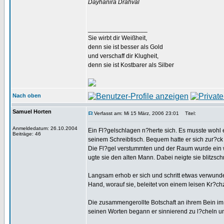
Dayhanira Drahval
_________________
Sie wirbt dir Weißheit,
denn sie ist besser als Gold
und verschaff dir Klugheit,
denn sie ist Kostbarer als Silber
Nach oben
Samuel Horten
Verfasst am: Mi 15 März, 2006 23:01
Titel:
Anmeldedatum: 26.10.2004
Ein Fl?gelschlagen n?herte sich. Es musste wohl 
Beiträge: 46
seinem Schreibtisch. Bequem hatte er sich zur?ck
Die Fl?gel verstummten und der Raum wurde ein we
ugte sie den alten Mann. Dabei neigte sie blitzsch
Langsam erhob er sich und schritt etwas verwunder
Hand, worauf sie, beleitet von einem leisen Kr?ch
Die zusammengerollte Botschaft an ihrem Bein im B
seinen Worten begann er sinnierend zu l?cheln und