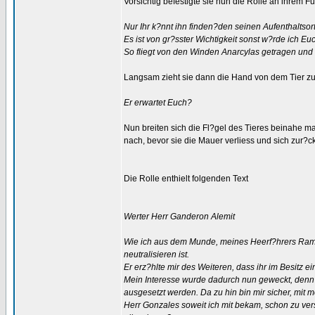
Vorsichtig befestigte sie nun die Rolle an ihrem 
Nur Ihr k?nnt ihn finden?den seinen Aufenthaltso
Es ist von gr?sster Wichtigkeit sonst w?rde ich Eu
So fliegt von den Winden Anarcylas getragen und 
Langsam zieht sie dann die Hand von dem Tier zu
Er erwartet Euch?
Nun breiten sich die Fl?gel des Tieres beinahe mai
nach, bevor sie die Mauer verliess und sich zur?
Die Rolle enthielt folgenden Text
Werter Herr Ganderon Alemit
Wie ich aus dem Munde, meines Heerf?hrers Ramir
neutralisieren ist.
Er erz?hlte mir des Weiteren, dass ihr im Besitz 
Mein Interesse wurde dadurch nun geweckt, denn 
ausgesetzt werden. Da zu hin bin mir sicher, mit
Herr Gonzales soweit ich mit bekam, schon zu vers