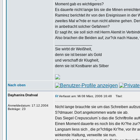
Moment gab es wichtigeres?
Es dauerte nicht lange bis sie die Minen erreich
Ramirez berichtet ihr von den Ereignissen in der W
zweites Mal w?rde er nun nicht alleine gehen. De
in anbetracht solcher Gefahren?
Er sagt ihr, sie soll sich mit Herrn Alemit in Verbi
Also brachen die Beiden auf, zur?ck nach Hause, 
_________________
Sie wirbt dir Weißheit,
denn sie ist besser als Gold
und verschaff dir Klugheit,
denn sie ist Kostbarer als Silber
Nach oben
Dayhanira Drahval
Verfasst am: Mi 08 März, 2006 16:48
Titel:
Anmeldedatum: 17.12.2004
Nicht lange brauchte sie um das Schreiben aufzu
Beiträge: 23
S?dmauer. Dort angekommen warte sie ab.
Das Siegel Crepusculum`s das die Schriftrolle au
Einen Moment dauerte es noch bis die Kr?he zur?
Langsam liess sich , die pr?chtige Kr?he, vor ihr 
wirkende Haltung, verweilte sie nun.