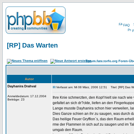
FAQ
P
[RP] Das Warten
forum.fate.torfo.org Foren-Üb
Autor
Dayhanira Drahval
Verfasst am: Mi 08 März, 2006 12:51
Titel: [RP] Das W
Anmeldedatum: 17.12.2004
Ihre Knie schmerzten, den Kopf hielt sie nach wie 
Beiträge: 23
gefaltet an sich dr?ckte, liefen an den Fingerkuppe
Lange musste Dayhanira schon hier verweilen, l
Dies Ganze schien an ihr zu saugen, was durch das
Das heilige Feuer Gryffion`s, das den Raum erhell
rme der Flammen in sich auf zu saugen und im Ta
umgab den Raum.