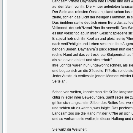
Langsam ?ffnete Dayhanira ihre H?nde und das war
auf den Stein vor ihr. Die Finger geleiteten lang
Der Stein aus reinsten Obsidan, stand schon fast
zierte, schien das Licht der heiligen Flammen, in
Das Emblem stellte deutlich einen Berg dar, auf 
Vollmond, der sch?tzend ?ber ihr verweilt. Des W
es nun vorsichtig ab, in ihren Gesicht spiegelte si
Erst jetzt hob sich ihr Kopf an und gleichzeitig ?ff
nach verfl?chtigte und Leben schien in ihre Augen
ber den Boden. Dayhanira`s Blick schien nun die S
rechte Hand auf das vertrocknete Blutgemisch auf
als sie davon abliest und sich erhob?
Ihre Schritte waren nun ungewohnt schnell, als si
und begab sich an die S?dseite. Pl?tzlich blieb si
Jeder Ausdruck verliess in jenem Moment wieder ih
Seite an.
Schon von weiten, konnte man die Kr?he langsam a
chtig in jeder ihrer Bewegungen. Sanft setze sie 
griffen sich langsam im Silber des Reifes fest, wo
und schien ab zu warten, was folgte. Das pechsc
Langsam zog sie die Hand mit der Kr?he an sich un
und so verharrte sie weiter, in dieser Haltung und d
_________________
Sie wirbt dir Weißheit,