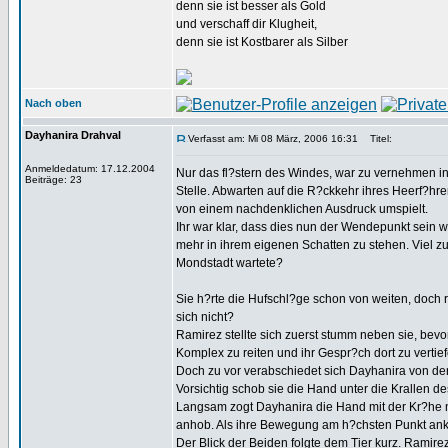
denn sie ist besser als Gold
und verschaff dir Klugheit,
denn sie ist Kostbarer als Silber
Nach oben
Dayhanira Drahval
Verfasst am: Mi 08 März, 2006 16:31
Titel:
Anmeldedatum: 17.12.2004
Nur das fl?stern des Windes, war zu vernehmen 
Beiträge: 23
Stelle. Abwarten auf die R?ckkehr ihres Heerf?hr
von einem nachdenklichen Ausdruck umspielt.
Ihr war klar, dass dies nun der Wendepunkt sein wi
mehr in ihrem eigenen Schatten zu stehen. Viel zu 
Mondstadt wartete?
Sie h?rte die Hufschl?ge schon von weiten, doch r?h
sich nicht?
Ramirez stellte sich zuerst stumm neben sie, bev
Komplex zu reiten und ihr Gespr?ch dort zu vertief
Doch zu vor verabschiedet sich Dayhanira von der 
Vorsichtig schob sie die Hand unter die Krallen d
Langsam zogt Dayhanira die Hand mit der Kr?he n?h
anhob. Als ihre Bewegung am h?chsten Punkt ankam,
Der Blick der Beiden folgte dem Tier kurz. Ramir