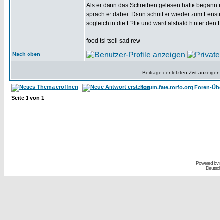
Als er dann das Schreiben gelesen hatte begann er 
sprach er dabei. Dann schritt er wieder zum Fenst
sogleich in die L?fte und ward alsbald hinter de
_________________
food tsi tseil sad rew
Nach oben
Beiträge der letzten Zeit anzeigen
forum.fate.torfo.org Foren-Üb
Seite
1
von
1
Powered by
Deutsc