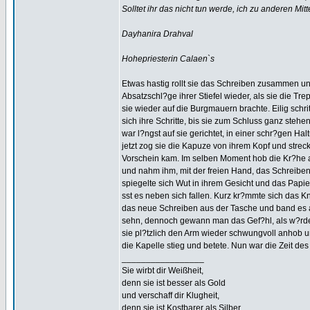
Solltet ihr das nicht tun werde, ich zu anderen Mitt
Dayhanira Drahval
Hohepriesterin Calaen`s
Etwas hastig rollt sie das Schreiben zusammen un
Absatzschl?ge ihrer Stiefel wieder, als sie die Tre
sie wieder auf die Burgmauern brachte. Eilig schri
sich ihre Schritte, bis sie zum Schluss ganz stehe
war l?ngst auf sie gerichtet, in einer schr?gen Hal
jetzt zog sie die Kapuze von ihrem Kopf und stre
Vorschein kam. Im selben Moment hob die Kr?he ab
und nahm ihm, mit der freien Hand, das Schreiben 
spiegelte sich Wut in ihrem Gesicht und das Papie
sst es neben sich fallen. Kurz kr?mmte sich das K
das neue Schreiben aus der Tasche und band es an 
sehn, dennoch gewann man das Gef?hl, als w?rden s
sie pl?tzlich den Arm wieder schwungvoll anhob und
die Kapelle stieg und betete. Nun war die Zeit de
_________________
Sie wirbt dir Weißheit,
denn sie ist besser als Gold
und verschaff dir Klugheit,
denn sie ist Kostbarer als Silber