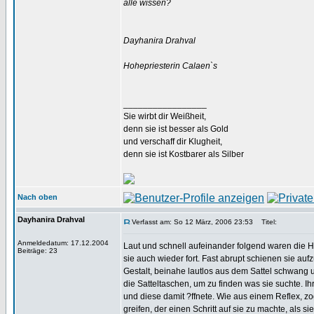
alle wissen?
Dayhanira Drahval
Hohepriesterin Calaen`s
_________________
Sie wirbt dir Weißheit,
denn sie ist besser als Gold
und verschaff dir Klugheit,
denn sie ist Kostbarer als Silber
Nach oben
Dayhanira Drahval
Verfasst am: So 12 März, 2006 23:53
Titel:
Anmeldedatum: 17.12.2004
Laut und schnell aufeinander folgend waren die 
Beiträge: 23
sie auch wieder fort. Fast abrupt schienen sie au
Gestalt, beinahe lautlos aus dem Sattel schwang u
die Satteltaschen, um zu finden was sie suchte. 
und diese damit ?ffnete. Wie aus einem Reflex, 
greifen, der einen Schritt auf sie zu machte, als s