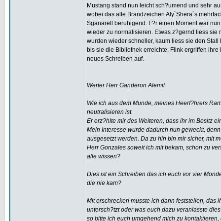
Mustang stand nun leicht sch?umend und sehr au
wobei das alte Brandzeichen Aly`Shera`s mehrfach
Sganarell beruhigend. F?r einen Moment war nun wi
wieder zu normalisieren. Etwas z?gernd liess sie
wurden wieder schneller, kaum liess sie den Stall
bis sie die Bibliothek erreichte. Flink ergriffen ih
neues Schreiben auf.
Werter Herr Ganderon Alemit
Wie ich aus dem Munde, meines Heerf?hrers Ramir
neutralisieren ist.
Er erz?hlte mir des Weiteren, dass ihr im Besitz 
Mein Interesse wurde dadurch nun geweckt, denn 
ausgesetzt werden. Da zu hin bin mir sicher, mit
Herr Gonzales soweit ich mit bekam, schon zu vers
alle wissen?
Dies ist ein Schreiben das ich euch vor vier Mond
die nie kam?
Mit erschrecken musste ich dann feststellen, das i
untersch?tzt oder was euch dazu veranlasste dies 
so bitte ich euch umgehend mich zu kontaktieren, 