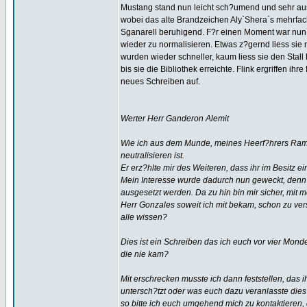
Mustang stand nun leicht sch?umend und sehr au
wobei das alte Brandzeichen Aly`Shera`s mehrfach
Sganarell beruhigend. F?r einen Moment war nun wi
wieder zu normalisieren. Etwas z?gernd liess sie
wurden wieder schneller, kaum liess sie den Stall
bis sie die Bibliothek erreichte. Flink ergriffen ih
neues Schreiben auf.
Werter Herr Ganderon Alemit
Wie ich aus dem Munde, meines Heerf?hrers Ramir
neutralisieren ist.
Er erz?hlte mir des Weiteren, dass ihr im Besitz 
Mein Interesse wurde dadurch nun geweckt, denn 
ausgesetzt werden. Da zu hin bin mir sicher, mit
Herr Gonzales soweit ich mit bekam, schon zu vers
alle wissen?
Dies ist ein Schreiben das ich euch vor vier Mond
die nie kam?
Mit erschrecken musste ich dann feststellen, das i
untersch?tzt oder was euch dazu veranlasste dies 
so bitte ich euch umgehend mich zu kontaktieren, 