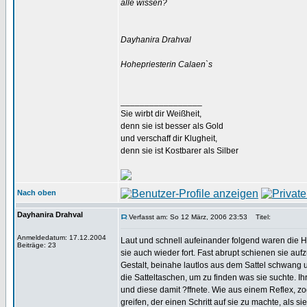
alle wissen?
Dayhanira Drahval
Hohepriesterin Calaen`s
_________________
Sie wirbt dir Weißheit,
denn sie ist besser als Gold
und verschaff dir Klugheit,
denn sie ist Kostbarer als Silber
Nach oben
Dayhanira Drahval
Verfasst am: So 12 März, 2006 23:53
Titel:
Anmeldedatum: 17.12.2004
Laut und schnell aufeinander folgend waren die 
Beiträge: 23
sie auch wieder fort. Fast abrupt schienen sie au
Gestalt, beinahe lautlos aus dem Sattel schwang u
die Satteltaschen, um zu finden was sie suchte. 
und diese damit ?ffnete. Wie aus einem Reflex, 
greifen, der einen Schritt auf sie zu machte, als s