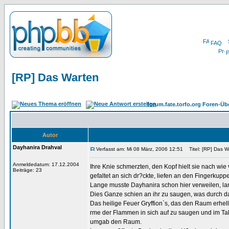
FAQ
P
[RP] Das Warten
forum.fate.torfo.org Foren-Üb
Autor
Dayhanira Drahval
Verfasst am: Mi 08 März, 2006 12:51
Titel: [RP] Das W
Anmeldedatum: 17.12.2004
Ihre Knie schmerzten, den Kopf hielt sie nach wie 
Beiträge: 23
gefaltet an sich dr?ckte, liefen an den Fingerkuppe
Lange musste Dayhanira schon hier verweilen, l
Dies Ganze schien an ihr zu saugen, was durch das
Das heilige Feuer Gryffion`s, das den Raum erhell
rme der Flammen in sich auf zu saugen und im Ta
umgab den Raum.