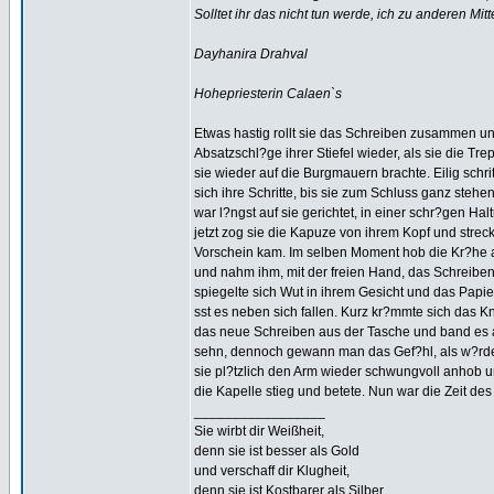
Solltet ihr das nicht tun werde, ich zu anderen Mitt
Dayhanira Drahval
Hohepriesterin Calaen`s
Etwas hastig rollt sie das Schreiben zusammen un
Absatzschl?ge ihrer Stiefel wieder, als sie die Tre
sie wieder auf die Burgmauern brachte. Eilig schri
sich ihre Schritte, bis sie zum Schluss ganz stehe
war l?ngst auf sie gerichtet, in einer schr?gen Hal
jetzt zog sie die Kapuze von ihrem Kopf und stre
Vorschein kam. Im selben Moment hob die Kr?he ab
und nahm ihm, mit der freien Hand, das Schreiben 
spiegelte sich Wut in ihrem Gesicht und das Papie
sst es neben sich fallen. Kurz kr?mmte sich das K
das neue Schreiben aus der Tasche und band es an 
sehn, dennoch gewann man das Gef?hl, als w?rden s
sie pl?tzlich den Arm wieder schwungvoll anhob und
die Kapelle stieg und betete. Nun war die Zeit de
_________________
Sie wirbt dir Weißheit,
denn sie ist besser als Gold
und verschaff dir Klugheit,
denn sie ist Kostbarer als Silber