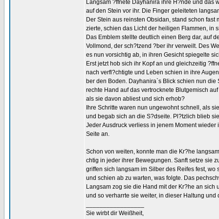
Langsam ?ffnete Dayhanira ihre H?nde und das war
auf den Stein vor ihr. Die Finger geleiteten lang
Der Stein aus reinsten Obsidan, stand schon fast
zierte, schien das Licht der heiligen Flammen, in
Das Emblem stellte deutlich einen Berg dar, auf 
Vollmond, der sch?tzend ?ber ihr verweilt. Des W
es nun vorsichtig ab, in ihren Gesicht spiegelte si
Erst jetzt hob sich ihr Kopf an und gleichzeitig ?ff
nach verfl?chtigte und Leben schien in ihre Augen
ber den Boden. Dayhanira`s Blick schien nun die S
rechte Hand auf das vertrocknete Blutgemisch auf
als sie davon abliest und sich erhob?
Ihre Schritte waren nun ungewohnt schnell, als si
und begab sich an die S?dseite. Pl?tzlich blieb si
Jeder Ausdruck verliess in jenem Moment wieder ih
Seite an.
Schon von weiten, konnte man die Kr?he langsam a
chtig in jeder ihrer Bewegungen. Sanft setze sie 
griffen sich langsam im Silber des Reifes fest, wo
und schien ab zu warten, was folgte. Das pechsc
Langsam zog sie die Hand mit der Kr?he an sich un
und so verharrte sie weiter, in dieser Haltung und d
_________________
Sie wirbt dir Weißheit,