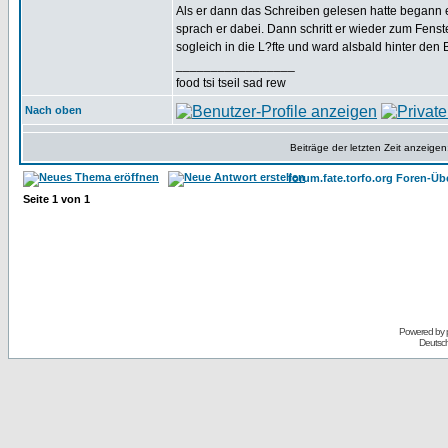
Als er dann das Schreiben gelesen hatte begann er 
sprach er dabei. Dann schritt er wieder zum Fenst
sogleich in die L?fte und ward alsbald hinter de
_________________
food tsi tseil sad rew
Nach oben
Beiträge der letzten Zeit anzeigen
forum.fate.torfo.org Foren-Üb
Seite
1
von
1
Powered by
Deutsc