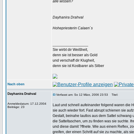
alle wissen?
Dayhanira Drahval
Hohepriesterin Calaen`s
_________________
Sie wirbt dir Weißheit,
denn sie ist besser als Gold
und verschaff dir Klugheit,
denn sie ist Kostbarer als Silber
Nach oben
Dayhanira Drahval
Verfasst am: So 12 März, 2006 23:53
Titel:
Anmeldedatum: 17.12.2004
Laut und schnell aufeinander folgend waren die 
Beiträge: 23
sie auch wieder fort. Fast abrupt schienen sie au
Gestalt, beinahe lautlos aus dem Sattel schwang u
die Satteltaschen, um zu finden was sie suchte. 
und diese damit ?ffnete. Wie aus einem Reflex, 
greifen, der einen Schritt auf sie zu machte, als s