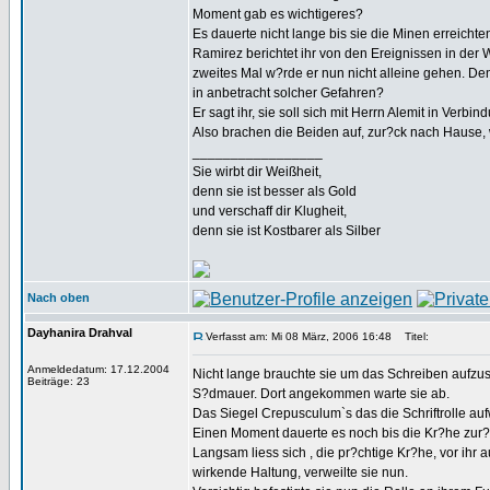
Moment gab es wichtigeres?
Es dauerte nicht lange bis sie die Minen erreich
Ramirez berichtet ihr von den Ereignissen in der W
zweites Mal w?rde er nun nicht alleine gehen. De
in anbetracht solcher Gefahren?
Er sagt ihr, sie soll sich mit Herrn Alemit in Verbi
Also brachen die Beiden auf, zur?ck nach Hause, 
_________________
Sie wirbt dir Weißheit,
denn sie ist besser als Gold
und verschaff dir Klugheit,
denn sie ist Kostbarer als Silber
Nach oben
Dayhanira Drahval
Verfasst am: Mi 08 März, 2006 16:48
Titel:
Anmeldedatum: 17.12.2004
Nicht lange brauchte sie um das Schreiben aufzu
Beiträge: 23
S?dmauer. Dort angekommen warte sie ab.
Das Siegel Crepusculum`s das die Schriftrolle au
Einen Moment dauerte es noch bis die Kr?he zur?
Langsam liess sich , die pr?chtige Kr?he, vor ihr 
wirkende Haltung, verweilte sie nun.