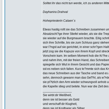
Solltet ihr das nicht tun werde, ich zu anderen Mitt
Dayhanira Drahval
Hohepriesterin Calaen`s
Etwas hastig rollt sie das Schreiben zusammen un
Absatzschl?ge ihrer Stiefel wieder, als sie die Tre
sie wieder auf die Burgmauern brachte. Eilig schri
sich ihre Schritte, bis sie zum Schluss ganz stehe
war l?ngst auf sie gerichtet, in einer schr?gen Hal
jetzt zog sie die Kapuze von ihrem Kopf und stre
Vorschein kam. Im selben Moment hob die Kr?he ab
und nahm ihm, mit der freien Hand, das Schreiben 
spiegelte sich Wut in ihrem Gesicht und das Papie
sst es neben sich fallen. Kurz kr?mmte sich das K
das neue Schreiben aus der Tasche und band es an 
sehn, dennoch gewann man das Gef?hl, als w?rden s
sie pl?tzlich den Arm wieder schwungvoll anhob und
die Kapelle stieg und betete. Nun war die Zeit de
_________________
Sie wirbt dir Weißheit,
denn sie ist besser als Gold
und verschaff dir Klugheit,
denn sie ist Kostbarer als Silber