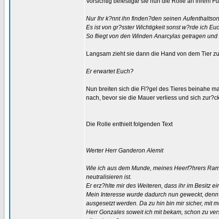
Vorsichtig befestigte sie nun die Rolle an ihrem 
Nur Ihr k?nnt ihn finden?den seinen Aufenthaltso
Es ist von gr?sster Wichtigkeit sonst w?rde ich Eu
So fliegt von den Winden Anarcylas getragen und 
Langsam zieht sie dann die Hand von dem Tier zu
Er erwartet Euch?
Nun breiten sich die Fl?gel des Tieres beinahe mai
nach, bevor sie die Mauer verliess und sich zur?
Die Rolle enthielt folgenden Text
Werter Herr Ganderon Alemit
Wie ich aus dem Munde, meines Heerf?hrers Ramir
neutralisieren ist.
Er erz?hlte mir des Weiteren, dass ihr im Besitz 
Mein Interesse wurde dadurch nun geweckt, denn 
ausgesetzt werden. Da zu hin bin mir sicher, mit
Herr Gonzales soweit ich mit bekam, schon zu vers