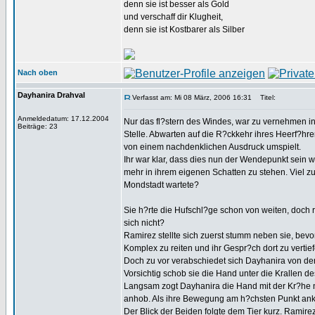
denn sie ist besser als Gold
und verschaff dir Klugheit,
denn sie ist Kostbarer als Silber
Nach oben
Dayhanira Drahval
Verfasst am: Mi 08 März, 2006 16:31
Titel:
Anmeldedatum: 17.12.2004
Nur das fl?stern des Windes, war zu vernehmen 
Beiträge: 23
Stelle. Abwarten auf die R?ckkehr ihres Heerf?hr
von einem nachdenklichen Ausdruck umspielt.
Ihr war klar, dass dies nun der Wendepunkt sein wi
mehr in ihrem eigenen Schatten zu stehen. Viel zu 
Mondstadt wartete?
Sie h?rte die Hufschl?ge schon von weiten, doch r?h
sich nicht?
Ramirez stellte sich zuerst stumm neben sie, bev
Komplex zu reiten und ihr Gespr?ch dort zu vertief
Doch zu vor verabschiedet sich Dayhanira von der 
Vorsichtig schob sie die Hand unter die Krallen d
Langsam zogt Dayhanira die Hand mit der Kr?he n?h
anhob. Als ihre Bewegung am h?chsten Punkt ankam,
Der Blick der Beiden folgte dem Tier kurz. Ramir