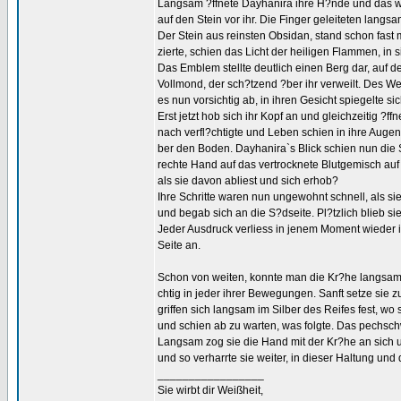
Langsam ?ffnete Dayhanira ihre H?nde und das war
auf den Stein vor ihr. Die Finger geleiteten lang
Der Stein aus reinsten Obsidan, stand schon fast
zierte, schien das Licht der heiligen Flammen, in
Das Emblem stellte deutlich einen Berg dar, auf 
Vollmond, der sch?tzend ?ber ihr verweilt. Des W
es nun vorsichtig ab, in ihren Gesicht spiegelte si
Erst jetzt hob sich ihr Kopf an und gleichzeitig ?ff
nach verfl?chtigte und Leben schien in ihre Augen
ber den Boden. Dayhanira`s Blick schien nun die S
rechte Hand auf das vertrocknete Blutgemisch auf
als sie davon abliest und sich erhob?
Ihre Schritte waren nun ungewohnt schnell, als si
und begab sich an die S?dseite. Pl?tzlich blieb si
Jeder Ausdruck verliess in jenem Moment wieder ih
Seite an.
Schon von weiten, konnte man die Kr?he langsam a
chtig in jeder ihrer Bewegungen. Sanft setze sie 
griffen sich langsam im Silber des Reifes fest, wo
und schien ab zu warten, was folgte. Das pechsc
Langsam zog sie die Hand mit der Kr?he an sich un
und so verharrte sie weiter, in dieser Haltung und d
_________________
Sie wirbt dir Weißheit,