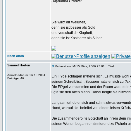
Dayhanira Drahval
_________________
Sie wirbt dir Weißheit,
denn sie ist besser als Gold
und verschaff dir Klugheit,
denn sie ist Kostbarer als Silber
Nach oben
Samuel Horten
Verfasst am: Mi 15 März, 2006 23:01
Titel:
Anmeldedatum: 26.10.2004
Ein Fl?gelschlagen n?herte sich. Es musste wohl 
Beiträge: 46
seinem Schreibtisch. Bequem hatte er sich zur?ck
Die Fl?gel verstummten und der Raum wurde ein we
ugte sie den alten Mann. Dabei neigte sie blitzsch
Langsam erhob er sich und schritt etwas verwunder
Hand, worauf sie, beleitet von einem leisen Kr?ch
Die zusammengerollte Botschaft an ihrem Bein im B
seinen Worten begann er sinnierend zu l?cheln und