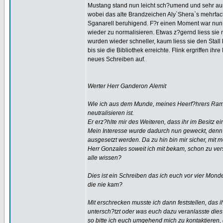
Mustang stand nun leicht sch?umend und sehr au
wobei das alte Brandzeichen Aly`Shera`s mehrfach
Sganarell beruhigend. F?r einen Moment war nun wi
wieder zu normalisieren. Etwas z?gernd liess sie
wurden wieder schneller, kaum liess sie den Stall
bis sie die Bibliothek erreichte. Flink ergriffen ih
neues Schreiben auf.
Werter Herr Ganderon Alemit
Wie ich aus dem Munde, meines Heerf?hrers Ramir
neutralisieren ist.
Er erz?hlte mir des Weiteren, dass ihr im Besitz 
Mein Interesse wurde dadurch nun geweckt, denn 
ausgesetzt werden. Da zu hin bin mir sicher, mit
Herr Gonzales soweit ich mit bekam, schon zu vers
alle wissen?
Dies ist ein Schreiben das ich euch vor vier Mond
die nie kam?
Mit erschrecken musste ich dann feststellen, das i
untersch?tzt oder was euch dazu veranlasste dies 
so bitte ich euch umgehend mich zu kontaktieren, 