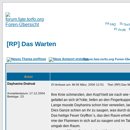
FAQ
Suc
Profil
[RP] Das Warten
forum.fate.torfo.org Foren-Üb
Autor
Dayhanira Drahval
Verfasst am: Mi 08 März, 2006 12:51
Titel: [RP] Das W
Anmeldedatum: 17.12.2004
Ihre Knie schmerzten, den Kopf hielt sie nach wie 
Beiträge: 23
gefaltet an sich dr?ckte, liefen an den Fingerkuppe
Lange musste Dayhanira schon hier verweilen, l
Dies Ganze schien an ihr zu saugen, was durch das
Das heilige Feuer Gryffion`s, das den Raum erhell
rme der Flammen in sich auf zu saugen und im Ta
umgab den Raum.