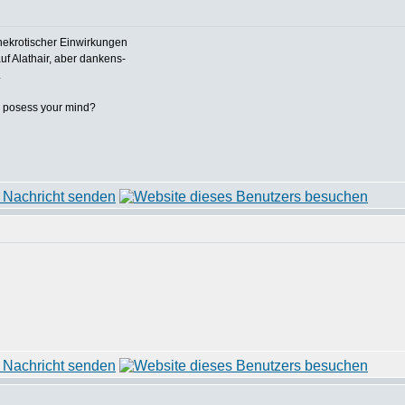
ekrotischer Einwirkungen
f Alathair, aber dankens-
.
 I posess your mind?