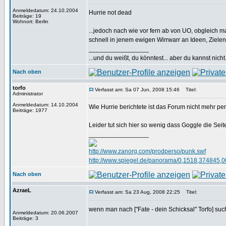
Anmeldedatum: 24.10.2004
Hurrie not dead
Beiträge: 19
Wohnort: Berlin
...jedoch nach wie vor fern ab von UO, obgleich
schnell in jenem ewigen Wirrwarr an Ideen, Ziel
_________________
...und du weißt, du könntest... aber du kannst nicht.
Nach oben
torfo
Verfasst am: Sa 07 Jun, 2008 15:46
Titel:
Administrator
Anmeldedatum: 14.10.2004
Wie Hurrie berichtete ist das Forum nicht mehr pe
Beiträge: 1977
Leider tut sich hier so wenig dass Goggle die Sei
_________________
http://www.zanorg.com/prodperso/punk.swf
http://www.spiegel.de/panorama/0,1518,374845,0
Nach oben
AzraeL
Verfasst am: Sa 23 Aug, 2008 22:25
Titel:
wenn man nach ["Fate - dein Schicksal" Torfo] suc
Anmeldedatum: 20.06.2007
Beiträge: 3