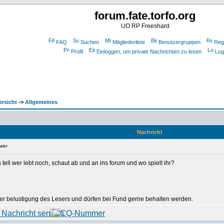
forum.fate.torfo.org
UO RP Freeshard
FAQ
Suchen
Mitgliederliste
Benutzergruppen
Regi
Profil
Einloggen, um private Nachrichten zu lesen
Log
ersicht
->
Allgemeines
Nachricht
 wer
tell wer lebt noch, schaut ab und an ins forum und wo spielt ihr?
 der belustigung des Lesers und dürfen bei Fund gerne behalten werden.