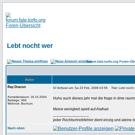
Lebt nocht wer
forum.fate.torfo.org Foren-Üb
Autor
Ray Dracon
Verfasst am: Sa 23 Feb, 2008 03:56
Titel: Lebt nocht
Anmeldedatum: 18.10.2004
Huhu auch dieses jahr mal die frage in dme raums 
Beiträge: 494
Wohnort: Bochum
Meine wenigkeit spielt auf Alathair
_________________
jeder Rechtschreibfehler dient einzig und aleine
Nach oben