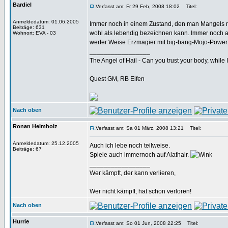
Bardiel
Verfasst am: Fr 29 Feb, 2008 18:02
Titel:
Anmeldedatum: 01.06.2005
Immer noch in einem Zustand, den man Mangels n
Beiträge: 631
wohl als lebendig bezeichnen kann. Immer noch au
Wohnort: EVA - 03
werter Weise Erzmagier mit big-bang-Mojo-Power
_________________
The Angel of Hail - Can you trust your body, while
Quest GM, RB Elfen
Nach oben
Ronan Helmholz
Verfasst am: Sa 01 März, 2008 13:21
Titel:
Anmeldedatum: 25.12.2005
Auch ich lebe noch teilweise.
Beiträge: 67
Spiele auch immernoch auf Alathair.
_________________
Wer kämpft, der kann verlieren,
Wer nicht kämpft, hat schon verloren!
Nach oben
Hurrie
Verfasst am: So 01 Jun, 2008 22:25
Titel: