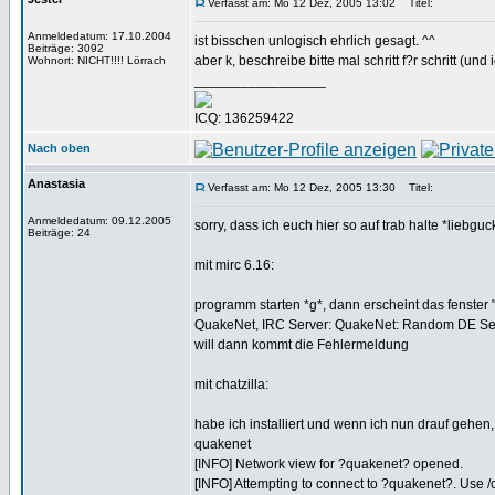
Verfasst am: Mo 12 Dez, 2005 13:02
Titel:
Anmeldedatum: 17.10.2004
ist bisschen unlogisch ehrlich gesagt. ^^
Beiträge: 3092
aber k, beschreibe bitte mal schritt f?r schritt (und i
Wohnort: NICHT!!!! Lörrach
_________________
ICQ: 136259422
Nach oben
Anastasia
Verfasst am: Mo 12 Dez, 2005 13:30
Titel:
Anmeldedatum: 09.12.2005
sorry, dass ich euch hier so auf trab halte *liebguc
Beiträge: 24
mit mirc 6.16:
programm starten *g*, dann erscheint das fenster "
QuakeNet, IRC Server: QuakeNet: Random DE Server
will dann kommt die Fehlermeldung
mit chatzilla:
habe ich installiert und wenn ich nun drauf gehen, 
quakenet
[INFO] Network view for ?quakenet? opened.
[INFO] Attempting to connect to ?quakenet?. Use /c