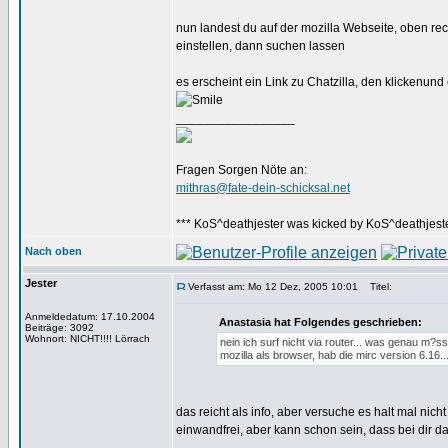
nun landest du auf der mozilla Webseite, oben rec
einstellen, dann suchen lassen
es erscheint ein Link zu Chatzilla, den klickenund e
_________________
Fragen Sorgen Nöte an:
mithras@fate-dein-schicksal.net
*** KoS^deathjester was kicked by KoS^deathjester
Nach oben
Jester
Verfasst am: Mo 12 Dez, 2005 10:01
Titel:
Anmeldedatum: 17.10.2004
Anastasia hat Folgendes geschrieben:
Beiträge: 3092
Wohnort: NICHT!!!! Lörrach
nein ich surf nicht via router... was genau m?s
mozilla als browser, hab die mirc version 6.16.
das reicht als info, aber versuche es halt mal nich
einwandfrei, aber kann schon sein, dass bei dir d