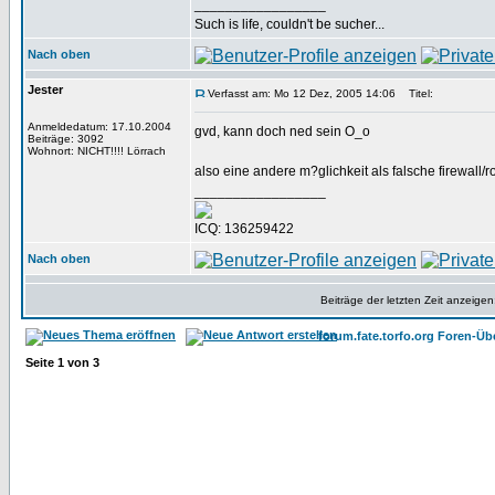
_________________
Such is life, couldn't be sucher...
Nach oben
Jester
Verfasst am: Mo 12 Dez, 2005 14:06
Titel:
Anmeldedatum: 17.10.2004
gvd, kann doch ned sein O_o
Beiträge: 3092
Wohnort: NICHT!!!! Lörrach
also eine andere m?glichkeit als falsche firewall/r
_________________
ICQ: 136259422
Nach oben
Beiträge der letzten Zeit anzeigen
forum.fate.torfo.org Foren-Üb
Seite
1
von
3