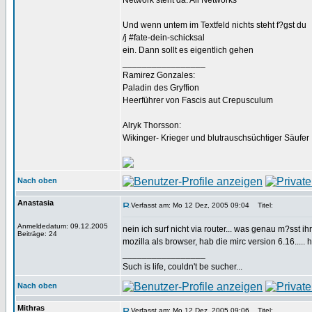
Network steht da: All Networks
Und wenn untem im Textfeld nichts steht f?gst du
/j #fate-dein-schicksal
ein. Dann sollt es eigentlich gehen
_________________
Ramirez Gonzales:
Paladin des Gryffion
Heerführer von Fascis aut Crepusculum
Alryk Thorsson:
Wikinger- Krieger und blutrauschsüchtiger Säufer
Nach oben
Anastasia
Verfasst am: Mo 12 Dez, 2005 09:04
Titel:
Anmeldedatum: 09.12.2005
nein ich surf nicht via router... was genau m?sst i
Beiträge: 24
mozilla als browser, hab die mirc version 6.16.....
_________________
Such is life, couldn't be sucher...
Nach oben
Mithras
Verfasst am: Mo 12 Dez, 2005 09:06
Titel: