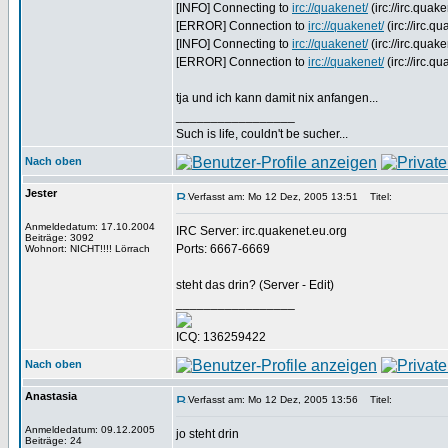
[INFO] Connecting to
irc://quakenet/
(irc://irc.quak
[ERROR] Connection to
irc://quakenet/
(irc://irc.qu
[INFO] Connecting to
irc://quakenet/
(irc://irc.quak
[ERROR] Connection to
irc://quakenet/
(irc://irc.qu
tja und ich kann damit nix anfangen...
_________________
Such is life, couldn't be sucher...
Nach oben
Jester
Verfasst am: Mo 12 Dez, 2005 13:51
Titel:
Anmeldedatum: 17.10.2004
IRC Server: irc.quakenet.eu.org
Beiträge: 3092
Ports: 6667-6669
Wohnort: NICHT!!!! Lörrach
steht das drin? (Server - Edit)
_________________
ICQ: 136259422
Nach oben
Anastasia
Verfasst am: Mo 12 Dez, 2005 13:56
Titel:
Anmeldedatum: 09.12.2005
jo steht drin
Beiträge: 24