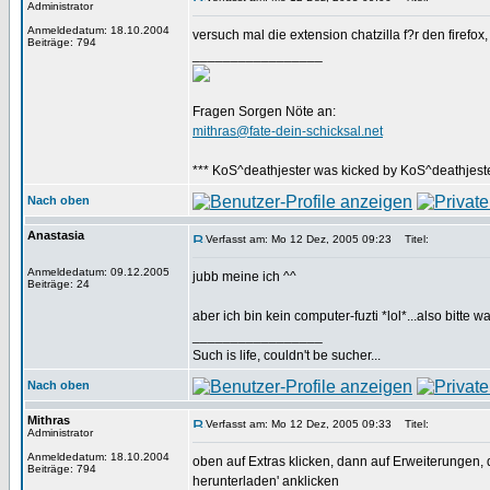
Administrator
Anmeldedatum: 18.10.2004
versuch mal die extension chatzilla f?r den firefox, 
Beiträge: 794
_________________
Fragen Sorgen Nöte an:
mithras@fate-dein-schicksal.net
*** KoS^deathjester was kicked by KoS^deathjester
Nach oben
Anastasia
Verfasst am: Mo 12 Dez, 2005 09:23
Titel:
Anmeldedatum: 09.12.2005
jubb meine ich ^^
Beiträge: 24
aber ich bin kein computer-fuzti *lol*...also bitte 
_________________
Such is life, couldn't be sucher...
Nach oben
Mithras
Verfasst am: Mo 12 Dez, 2005 09:33
Titel:
Administrator
Anmeldedatum: 18.10.2004
oben auf Extras klicken, dann auf Erweiterungen, 
Beiträge: 794
herunterladen' anklicken