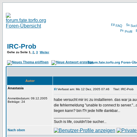
FAQ
Suc
Profil
IRC-Prob
Gehe zu Seite
1
,
2
,
3
Weiter
forum.fate.torfo.org Foren-Üb
Autor
Anastasia
Verfasst am: Mo 12 Dez, 2005 07:46
Titel: IRC-Prob
Anmeldedatum: 09.12.2005
habe versucht mir irc zu installieren. das war ja
Beiträge: 24
die fehlermeldung "unable to connect to server.".
liegen kann? bin f?r jede hilfe dankbar...
_________________
Such is life, couldn't be sucher...
Nach oben