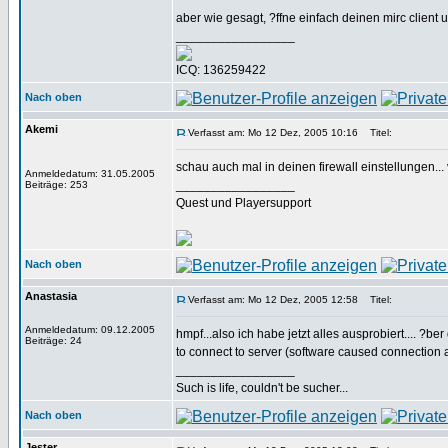
aber wie gesagt, ?ffne einfach deinen mirc client
_________________
ICQ: 136259422
Nach oben
Akemi
Verfasst am: Mo 12 Dez, 2005 10:16
Titel:
schau auch mal in deinen firewall einstellungen..
Anmeldedatum: 31.05.2005
_________________
Beiträge: 253
Quest und Playersupport
Nach oben
Anastasia
Verfasst am: Mo 12 Dez, 2005 12:58
Titel:
Anmeldedatum: 09.12.2005
hmpf...also ich habe jetzt alles ausprobiert.... ?
Beiträge: 24
to connect to server (software caused connection abo
_________________
Such is life, couldn't be sucher...
Nach oben
Jester