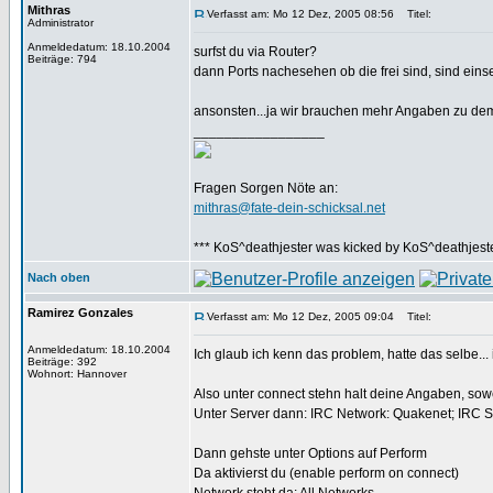
Mithras
Verfasst am: Mo 12 Dez, 2005 08:56
Titel:
Administrator
Anmeldedatum: 18.10.2004
surfst du via Router?
Beiträge: 794
dann Ports nachesehen ob die frei sind, sind eins
ansonsten...ja wir brauchen mehr Angaben zu de
_________________
Fragen Sorgen Nöte an:
mithras@fate-dein-schicksal.net
*** KoS^deathjester was kicked by KoS^deathjester
Nach oben
Ramirez Gonzales
Verfasst am: Mo 12 Dez, 2005 09:04
Titel:
Anmeldedatum: 18.10.2004
Ich glaub ich kenn das problem, hatte das selbe..
Beiträge: 392
Wohnort: Hannover
Also unter connect stehn halt deine Angaben, soweit
Unter Server dann: IRC Network: Quakenet; IRC 
Dann gehste unter Options auf Perform
Da aktivierst du (enable perform on connect)