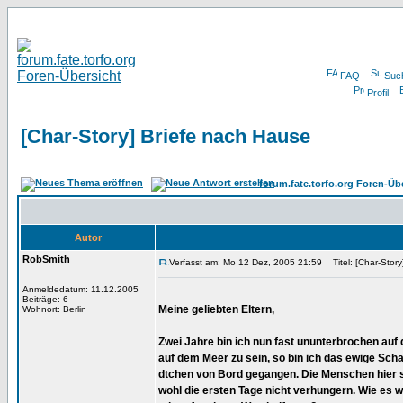
FAQ
Suc
Profil
[Char-Story] Briefe nach Hause
forum.fate.torfo.org Foren-Üb
Autor
RobSmith
Verfasst am: Mo 12 Dez, 2005 21:59
Titel: [Char-Story
Anmeldedatum: 11.12.2005
Beiträge: 6
Meine geliebten Eltern,
Wohnort: Berlin
Zwei Jahre bin ich nun fast ununterbrochen au
auf dem Meer zu sein, so bin ich das ewige Sch
dtchen von Bord gegangen. Die Menschen hier si
wohl die ersten Tage nicht verhungern. Wie es we