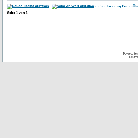
forum.fate.torfo.org Foren-Üb
Seite
1
von
1
Powered by
Deutsc