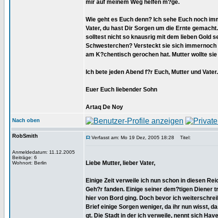
mir auf meinem Weg helfen m?ge.
Wie geht es Euch denn? Ich sehe Euch noch imm
Vater, du hast Dir Sorgen um die Ernte gemacht. 
solltest nicht so knausrig mit dem lieben Gold s
Schwesterchen? Versteckt sie sich immernoch b
am K?chentisch gerochen hat. Mutter wollte sie 
Ich bete jeden Abend f?r Euch, Mutter und Vater
Euer Euch liebender Sohn
Artaq De Noy
Nach oben
RobSmith
Verfasst am: Mo 19 Dez, 2005 18:28
Titel:
Anmeldedatum: 11.12.2005
Beiträge: 6
Liebe Mutter, lieber Vater,
Wohnort: Berlin
Einige Zeit verweile ich nun schon in diesen Re
Geh?r fanden. Einige seiner dem?tigen Diener tr
hier von Bord ging. Doch bevor ich weiterschrei
Brief einige Sorgen weniger, da ihr nun wisst, d
gt. Die Stadt in der ich verweile, nennt sich Ha